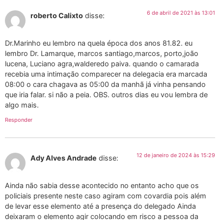
6 de abril de 2021 às 13:01
roberto Calixto
disse:
Dr.Marinho eu lembro na quela época dos anos 81.82. eu
lembro Dr. Lamarque, marcos santiago,marcos, porto,joão
lucena, Luciano agra,walderedo paiva. quando o camarada
recebia uma intimação comparecer na delegacia era marcada
08:00 o cara chagava as 05:00 da manhã já vinha pensando
que iria falar. si não a peia. OBS. outros dias eu vou lembra de
algo mais.
Responder
12 de janeiro de 2024 às 15:29
Ady Alves Andrade
disse:
Ainda não sabia desse acontecido no entanto acho que os
policiais presente neste caso agiram com covardia pois além
de levar esse elemento até a presença do delegado Ainda
deixaram o elemento agir colocando em risco a pessoa da