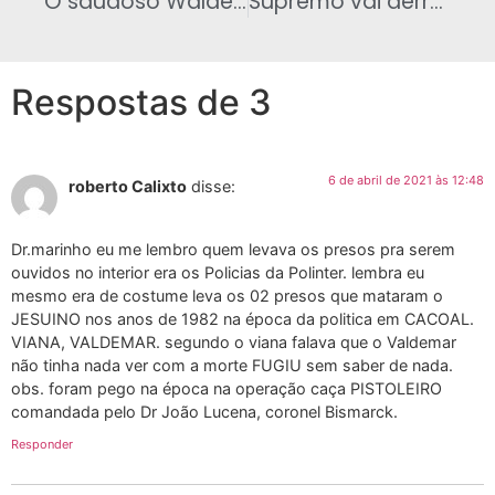
O saudoso Walderedo Paiva no tempo em que atuava como ator no teatro paraibano
Supremo vai derrotar Bolsonaro e decidir sobre obrigatoriedade da vacina contra Covid-19
Respostas de 3
6 de abril de 2021 às 12:48
roberto Calixto
disse:
Dr.marinho eu me lembro quem levava os presos pra serem
ouvidos no interior era os Policias da Polinter. lembra eu
mesmo era de costume leva os 02 presos que mataram o
JESUINO nos anos de 1982 na época da politica em CACOAL.
VIANA, VALDEMAR. segundo o viana falava que o Valdemar
não tinha nada ver com a morte FUGIU sem saber de nada.
obs. foram pego na época na operação caça PISTOLEIRO
comandada pelo Dr João Lucena, coronel Bismarck.
Responder