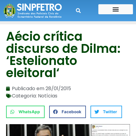
CONTE SUA HISTÓRIA
CONTRA CHEQUE
Aécio crítica
discurso de Dilma:
‘Estelionato
eleitoral‘
Publicado em
28/01/2015
Categoria:
Notícias
WhatsApp
Facebook
Twitter