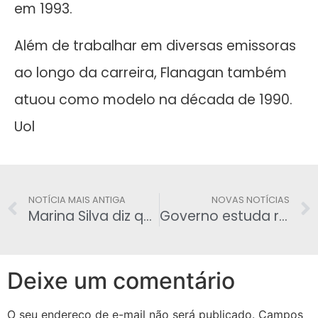
em 1993.
Além de trabalhar em diversas emissoras
ao longo da carreira, Flanagan também
atuou como modelo na década de 1990.
Uol
NOTÍCIA MAIS ANTIGA
NOVAS NOTÍCIAS
Marina Silva diz que ‘a única surpreendida pela crise foi Dilma‘
Governo estuda recriar de CPMF e dividir para estados e municípios
Deixe um comentário
O seu endereço de e-mail não será publicado.
Campos