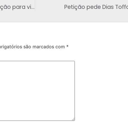
Salvador pode ganhar centro de recuperação para viciados em Whatsapp
Petição pede Dias Toff
rigatórios são marcados com
*