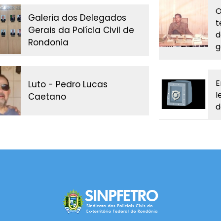
O
Galeria dos Delegados
t
Gerais da Polícia Civil de
d
Rondonia
g
E
Luto - Pedro Lucas
l
Caetano
d