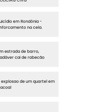
OLICIAIS CIVIS
uicídio em Rondônia -
nforcamento na cela.
m estrada de barro,
adáver cai de rabecão
 explosao de um quartel em
acoal