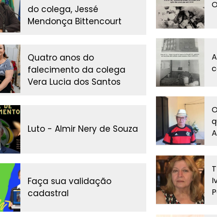
O
do colega, Jessé
Mendonça Bittencourt
A
Quatro anos do
c
falecimento da colega
Vera Lucia dos Santos
O
q
Luto - Almir Nery de Souza
A
T
I
Faça sua validação
P
cadastral