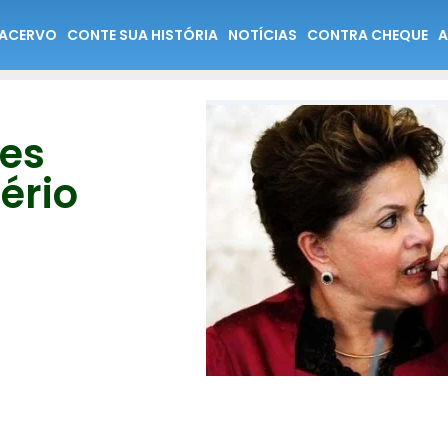
ACERVO
CONTE SUA HISTÓRIA
NOTÍCIAS
CONTRA CHEQUE
A
ões
ério