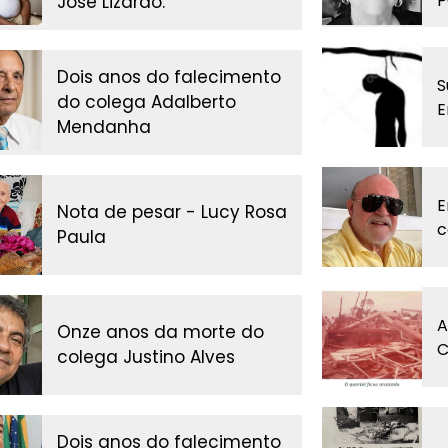
P
Jose Lizardo.
Dois anos do falecimento
S
do colega Adalberto
E
Mendanha
E
Nota de pesar - Lucy Rosa
c
Paula
A
Onze anos da morte do
C
colega Justino Alves
Dois anos do falecimento