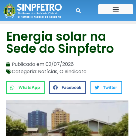
CONTE SUA HISTÓRIA
CONTRA CHEQUE
Energia solar na
Sede do Sinpfetro
Publicado em
02/07/2026
Categoria:
Notícias
,
O Sindicato
WhatsApp
Facebook
Twitter