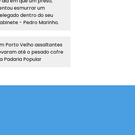
 dia em que um preso,
entou esmurrar um
elegado dentro do seu
abinete - Pedro Marinho.
m Porto Velho assaltantes
evaram até o pesado cofre
a Padaria Popular