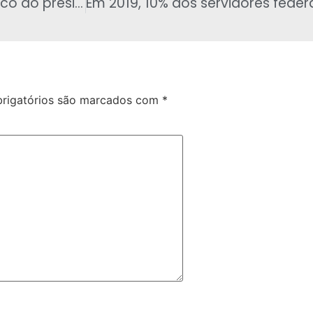
Rodrigo Maia ataca Bolsonaro e ganha troco do presidente, em novo bate-boca
rigatórios são marcados com
*