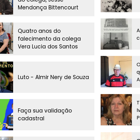
Mendonça Bittencourt
A
Quatro anos do
c
falecimento da colega
Vera Lucia dos Santos
O
q
Luto - Almir Nery de Souza
A
T
I
Faça sua validação
P
cadastral