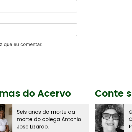
z que eu comentar.
imas do Acervo
Conte s
Seis anos da morte da
G
morte do colega Antonio
C
P
Jose Lizardo.