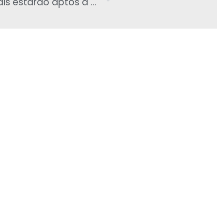
Em 2019, 10% dos servidores federais estarão aptos a se aposentar