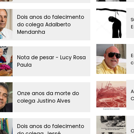
Dois anos do falecimento
S
do colega Adalberto
E
Mendanha
E
Nota de pesar - Lucy Rosa
c
Paula
A
Onze anos da morte do
C
colega Justino Alves
Dois anos do falecimento
O
do colega, Jessé