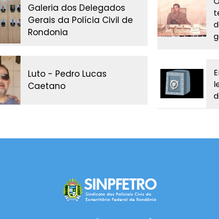
O
Galeria dos Delegados
t
Gerais da Polícia Civil de
d
Rondonia
g
E
Luto - Pedro Lucas
l
Caetano
d