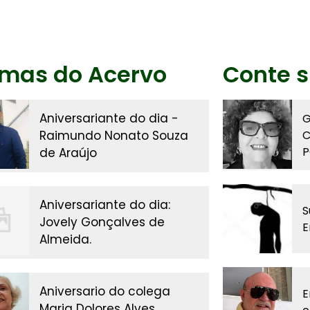
imas do Acervo
Conte s
Aniversariante do dia -
G
Raimundo Nonato Souza
C
P
de Araújo
Aniversariante do dia:
S
Jovely Gonçalves de
E
Almeida.
Aniversario do colega
E
Maria Dolores Alves