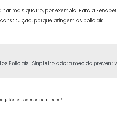
alhar mais quatro, por exemplo. Para a Fenapef
constituição, porque atingem os policiais
O tempo que Rondônia tinha os seus Distritos Policiais – João Paulo das Virgens
rigatórios são marcados com
*