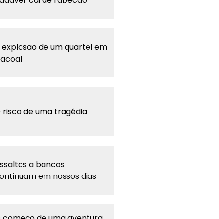
adáver cai de rabecão
 explosao de um quartel em
acoal
 risco de uma tragédia
ssaltos a bancos
ontinuam em nossos dias
 começo de uma aventura