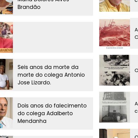
c
Brandão
A
C
Seis anos da morte da
O
morte do colega Antonio
Jose Lizardo.
A
Dois anos do falecimento
c
do colega Adalberto
Mendanha
O