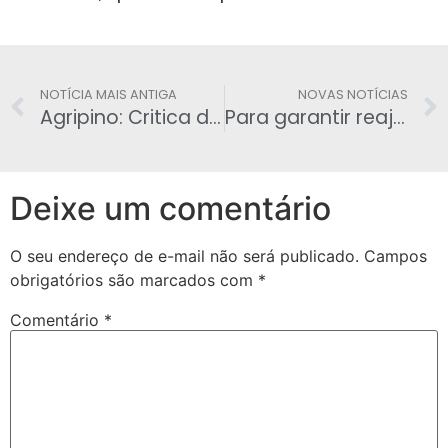
NOTÍCIA MAIS ANTIGA
NOVAS NOTÍCIAS
Agripino: Critica de Lula às privatizações é desespero de quem causou rombo
Para garantir reajustes Governo fecha acordo para vetar criação de cargos públicos
Deixe um comentário
O seu endereço de e-mail não será publicado.
Campos
obrigatórios são marcados com
*
Comentário
*