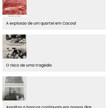
A explosao de um quartel em Cacoal
O risco de uma tragédia
Assaltos a bancos continuam em nossos dias