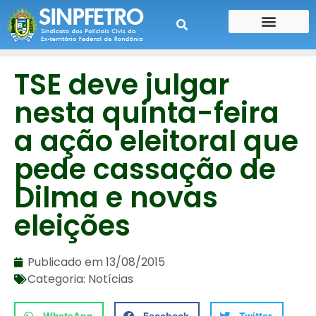
CONTE SUA HISTÓRIA
CONTRA CHEQUE
TSE deve julgar
nesta quinta-feira
a ação eleitoral que
pede cassação de
Dilma e novas
eleições
Publicado em
13/08/2015
Categoria:
Notícias