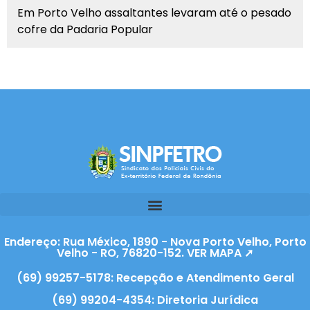
Em Porto Velho assaltantes levaram até o pesado
cofre da Padaria Popular
Endereço: Rua México, 1890 - Nova Porto Velho, Porto
Velho - RO, 76820-152. VER MAPA ➚
(69) 99257-5178: Recepção e Atendimento Geral
(69) 99204-4354: Diretoria Jurídica