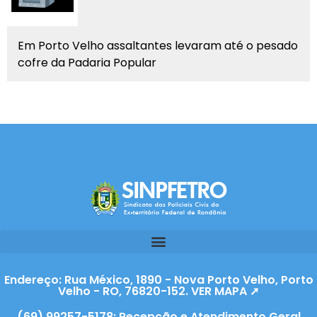
Em Porto Velho assaltantes levaram até o pesado
cofre da Padaria Popular
Endereço: Rua México, 1890 - Nova Porto Velho, Porto
Velho - RO, 76820-152. VER MAPA ➚
(69) 99257-5178: Recepção e Atendimento Geral