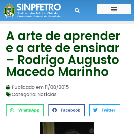
CONTE SUA HISTÓRIA
CONTRA CHEQUE
A arte de aprender
e a arte de ensinar
– Rodrigo Augusto
Macedo Marinho
Publicado em
11/08/2015
Categoria:
Notícias
WhatsApp
Facebook
Twitter