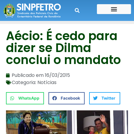
CONTE SUA HISTÓRIA
CONTRA CHEQUE
Aécio: É cedo para
dizer se Dilma
conclui o mandato
Publicado em
16/03/2015
Categoria:
Notícias
WhatsApp
Facebook
Twitter