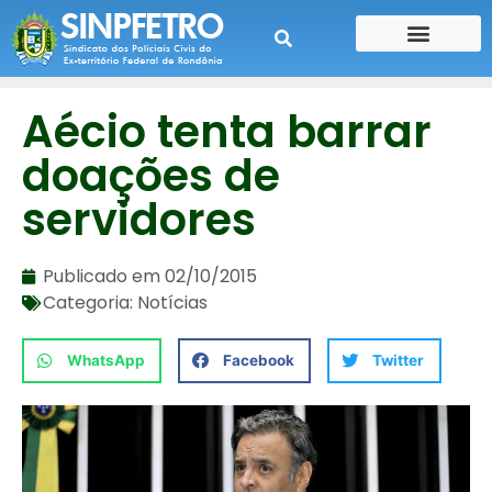
CONTE SUA HISTÓRIA
CONTRA CHEQUE
Aécio tenta barrar
doações de
servidores
Publicado em
02/10/2015
Categoria:
Notícias
WhatsApp
Facebook
Twitter