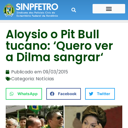
CONTE SUA HISTÓRIA
CONTRA CHEQUE
Aloysio o Pit Bull
tucano: ‘Quero ver
a Dilma sangrar‘
Publicado em
09/03/2015
Categoria:
Notícias
WhatsApp
Facebook
Twitter