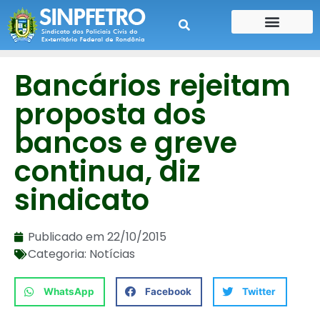
CONTE SUA HISTÓRIA
CONTRA CHEQUE
Bancários rejeitam
proposta dos
bancos e greve
continua, diz
sindicato
Publicado em
22/10/2015
Categoria:
Notícias
WhatsApp
Facebook
Twitter