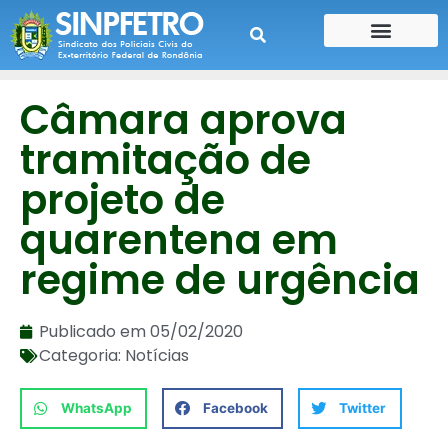
CONTE SUA HISTÓRIA
CONTRA CHEQUE
Câmara aprova
tramitação de
projeto de
quarentena em
regime de urgência
Publicado em
05/02/2020
Categoria:
Notícias
WhatsApp
Facebook
Twitter