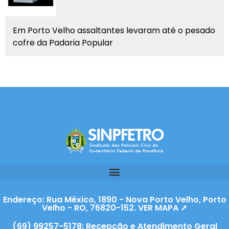
Em Porto Velho assaltantes levaram até o pesado
cofre da Padaria Popular
Endereço: Rua México, 1890 - Nova Porto Velho, Porto
Velho - RO, 76820-152. VER MAPA ➚
(69) 99257-5178: Recepção e Atendimento Geral