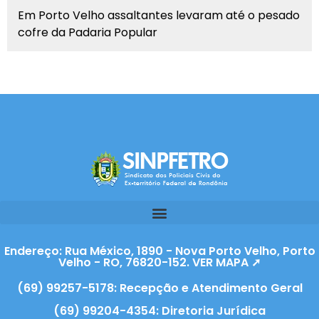
Em Porto Velho assaltantes levaram até o pesado
cofre da Padaria Popular
Endereço: Rua México, 1890 - Nova Porto Velho, Porto
Velho - RO, 76820-152. VER MAPA ➚
(69) 99257-5178: Recepção e Atendimento Geral
(69) 99204-4354: Diretoria Jurídica