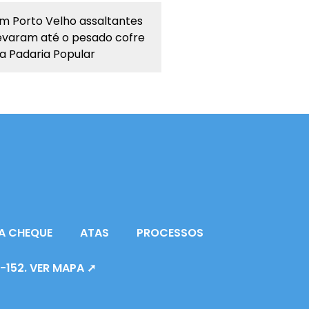
m Porto Velho assaltantes
evaram até o pesado cofre
a Padaria Popular
A CHEQUE
ATAS
PROCESSOS
0-152. VER MAPA ➚