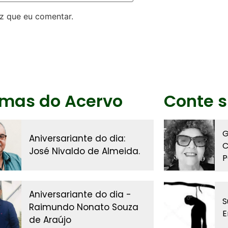
z que eu comentar.
imas do Acervo
Conte s
G
Aniversariante do dia:
C
José Nivaldo de Almeida.
P
Aniversariante do dia -
S
Raimundo Nonato Souza
E
de Araújo