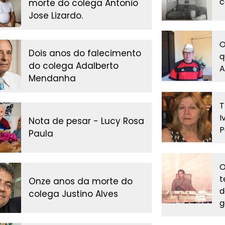
c
morte do colega Antonio
Jose Lizardo.
O
Dois anos do falecimento
q
do colega Adalberto
A
Mendanha
T
I
Nota de pesar - Lucy Rosa
P
Paula
O
t
Onze anos da morte do
d
colega Justino Alves
g