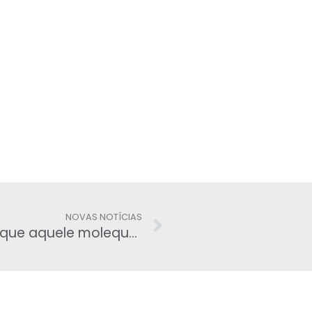
NOVAS NOTÍCIAS
Lula ataca outra vez Dallagnol: ‘O que aquele moleque conhece de política?