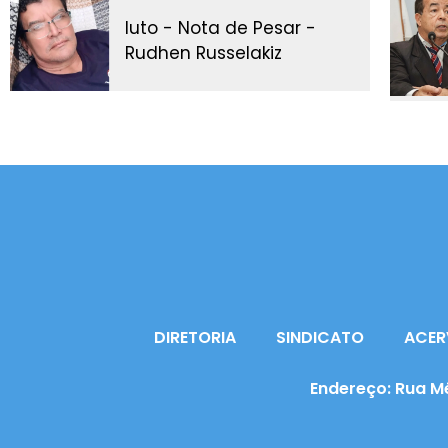
luto - Nota de Pesar -
Rudhen Russelakiz
DIRETORIA
SINDICATO
ACER
Endereço: Rua Mé