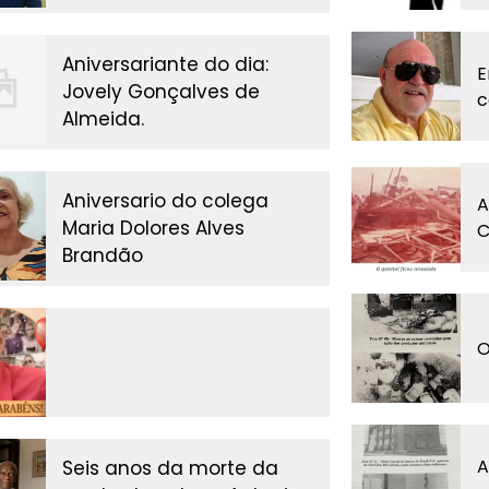
Aniversariante do dia:
E
Jovely Gonçalves de
c
Almeida.
Aniversario do colega
A
Maria Dolores Alves
C
Brandão
O
A
Seis anos da morte da