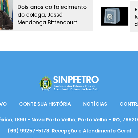
Dois anos do falecimento
E
do colega, Jessé
l
Mendonça Bittencourt
d
VO
CONTE SUA HISTÓRIA
NOTÍCIAS
CONTR
xico, 1890 - Nova Porto Velho, Porto Velho - RO, 7682
(69) 99257-5178: Recepção e Atendimento Geral