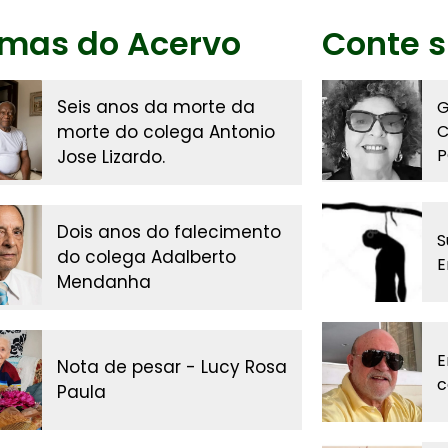
imas do Acervo
Conte s
Seis anos da morte da
G
morte do colega Antonio
C
P
Jose Lizardo.
Dois anos do falecimento
S
do colega Adalberto
E
Mendanha
E
Nota de pesar - Lucy Rosa
c
Paula