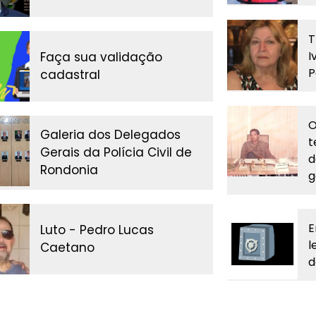
T
I
Faça sua validação
P
cadastral
O
Galeria dos Delegados
t
Gerais da Polícia Civil de
d
Rondonia
g
E
Luto - Pedro Lucas
l
Caetano
d