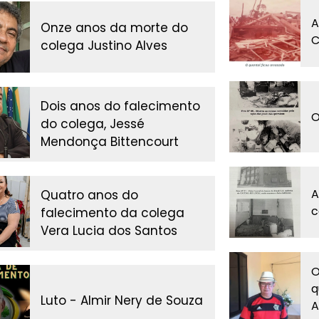
A
Onze anos da morte do
C
colega Justino Alves
Dois anos do falecimento
O
do colega, Jessé
Mendonça Bittencourt
A
Quatro anos do
c
falecimento da colega
Vera Lucia dos Santos
O
q
Luto - Almir Nery de Souza
A