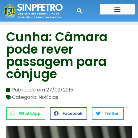
CONTE SUA HISTÓRIA
CONTRA CHEQUE
Cunha: Câmara
pode rever
passagem para
cônjuge
Publicado em
27/02/2015
Categoria:
Notícias
WhatsApp
Facebook
Twitter