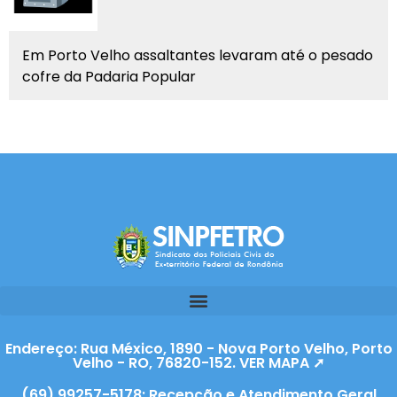
Em Porto Velho assaltantes levaram até o pesado
cofre da Padaria Popular
Endereço: Rua México, 1890 - Nova Porto Velho, Porto
Velho - RO, 76820-152. VER MAPA ➚
(69) 99257-5178: Recepção e Atendimento Geral