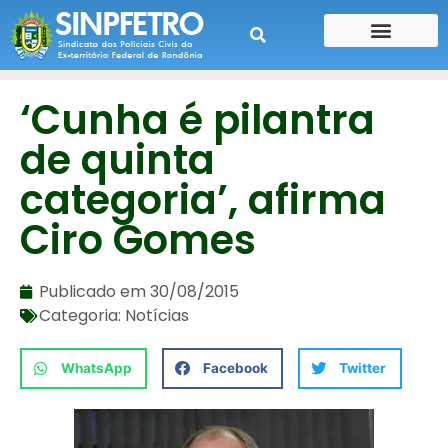
CONTE SUA HISTÓRIA
CONTRA CHEQUE
‘Cunha é pilantra
de quinta
categoria’, afirma
Ciro Gomes
Publicado em
30/08/2015
Categoria:
Notícias
WhatsApp
Facebook
Twitter