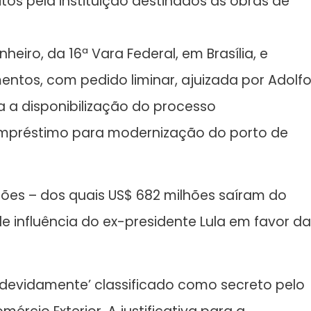
os pela instituição destinados às obras de
nheiro, da 16ª Vara Federal, em Brasília, e
ntos, com pedido liminar, ajuizada por Adolf
a a disponibilização do processo
 empréstimo para modernização do porto de
es – dos quais US$ 682 milhões saíram do
de influência do ex-presidente Lula em favor da
indevidamente’ classificado como secreto pelo