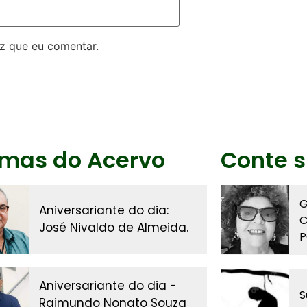
z que eu comentar.
imas do Acervo
Conte s
G
Aniversariante do dia:
C
José Nivaldo de Almeida.
P
Aniversariante do dia -
S
Raimundo Nonato Souza