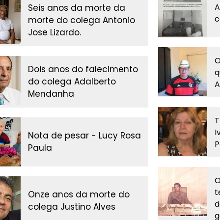
A
Seis anos da morte da
c
morte do colega Antonio
Jose Lizardo.
O
Dois anos do falecimento
q
do colega Adalberto
A
Mendanha
T
I
Nota de pesar - Lucy Rosa
P
Paula
O
t
Onze anos da morte do
d
colega Justino Alves
g