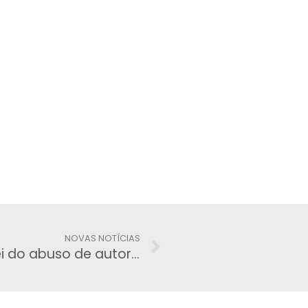
NOVAS NOTÍCIAS
Retaliação clara – AJUFE diz que lei do abuso de autoridade é tentativa de intimidar juízes