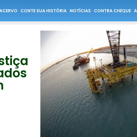
ACERVO
CONTE SUA HISTÓRIA
NOTÍCIAS
CONTRA CHEQUE
A
stiça
ados
m