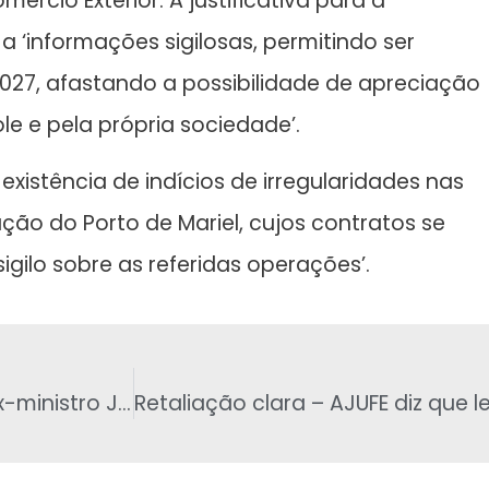
ércio Exterior. A justificativa para a
 ‘informações sigilosas, permitindo ser
027, afastando a possibilidade de apreciação
le e pela própria sociedade’.
 existência de indícios de irregularidades nas
ão do Porto de Mariel, cujos contratos se
gilo sobre as referidas operações’.
Polícia Federal indicia pela terceira vez o ex-ministro José Dirceu