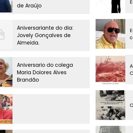
E
de Araújo
Aniversariante do dia:
E
Jovely Gonçalves de
c
Almeida.
Aniversario do colega
A
Maria Dolores Alves
C
Brandão
O