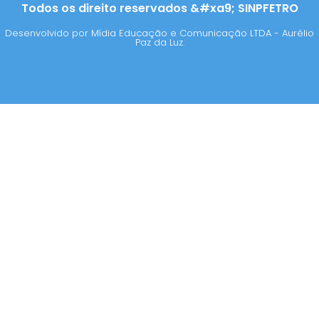
Todos os direito reservados &#xa9; SINPFETRO
Desenvolvido por Mídia Educação e Comunicação LTDA - Aurélio
Paz da Luz.