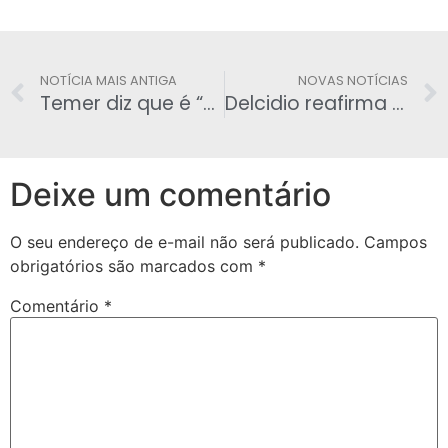
NOTÍCIA MAIS ANTIGA
NOVAS NOTÍCIAS
Temer diz que é “provável” que país tenha inflação abaixo de 4,5% em 2017
Delcidio reafirma que tentou comprar silêncio de Cerveró por ordem de Lula
Deixe um comentário
O seu endereço de e-mail não será publicado.
Campos
obrigatórios são marcados com
*
Comentário
*