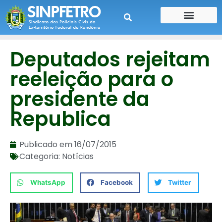
CONTE SUA HISTÓRIA
CONTRA CHEQUE
Deputados rejeitam
reeleição para o
presidente da
Republica
Publicado em
16/07/2015
Categoria:
Notícias
WhatsApp
Facebook
Twitter