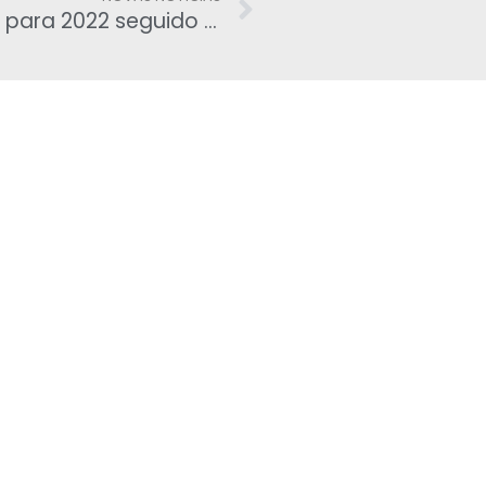
Bolsonaro lidera intenção de voto para 2022 seguido por Lula, diz CNT/MDA