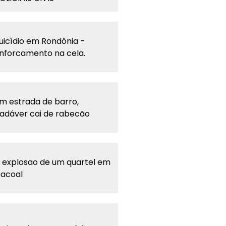
uicídio em Rondônia -
nforcamento na cela.
m estrada de barro,
adáver cai de rabecão
 explosao de um quartel em
acoal