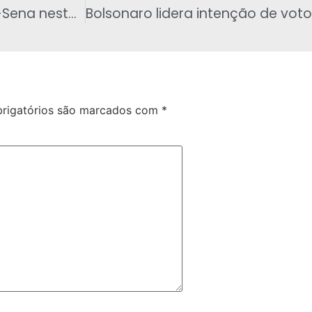
Ninguém acerta as seis dezenas da Mega-Sena nesta terça-feira e prêmio está estimado em R$ 35 milhões para concurso da quinta-feira
rigatórios são marcados com
*