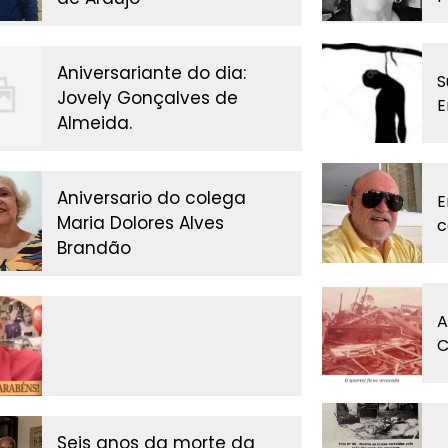
Aniversariante do dia:
S
Jovely Gonçalves de
E
Almeida.
Aniversario do colega
E
Maria Dolores Alves
c
Brandão
A
C
Seis anos da morte da