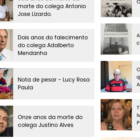
O
morte do colega Antonio
Jose Lizardo.
A
Dois anos do falecimento
c
do colega Adalberto
Mendanha
O
q
Nota de pesar - Lucy Rosa
A
Paula
T
I
Onze anos da morte do
P
colega Justino Alves