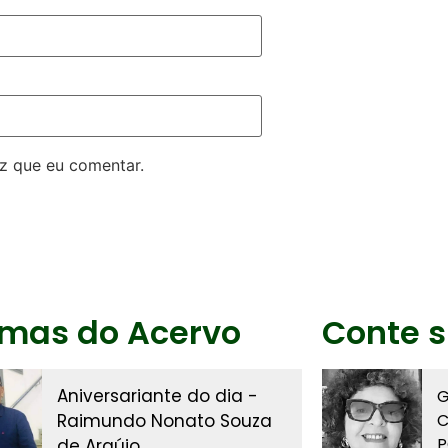
z que eu comentar.
imas do Acervo
Conte s
Aniversariante do dia -
G
Raimundo Nonato Souza
C
P
de Araújo