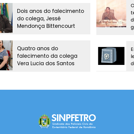
O
Dois anos do falecimento
t
do colega, Jessé
d
Mendonça Bittencourt
g
Quatro anos do
E
falecimento da colega
l
Vera Lucia dos Santos
d