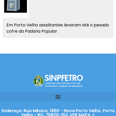
Em Porto Velho assaltantes levaram até o pesado
cofre da Padaria Popular
Endereço: Rua México, 1890 - Nova Porto Velho, Porto
Velho - RO, 76820-152. VER MAPA ➚