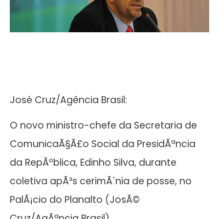
José Cruz/Agência Brasil:
O novo ministro-chefe da Secretaria de
ComunicaÃ§Ã£o Social da PresidÃªncia
da RepÃºblica, Edinho Silva, durante
coletiva apÃ³s cerimÃ´nia de posse, no
PalÃ¡cio do Planalto (JosÃ©
Cruz/AgÃªncia Brasil)