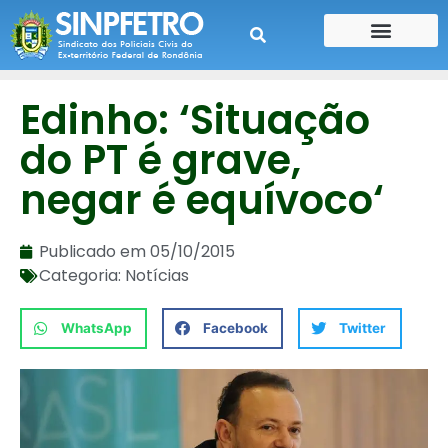
CONTE SUA HISTÓRIA
CONTRA CHEQUE
Edinho: ‘Situação
do PT é grave,
negar é equívoco‘
Publicado em
05/10/2015
Categoria:
Notícias
WhatsApp
Facebook
Twitter