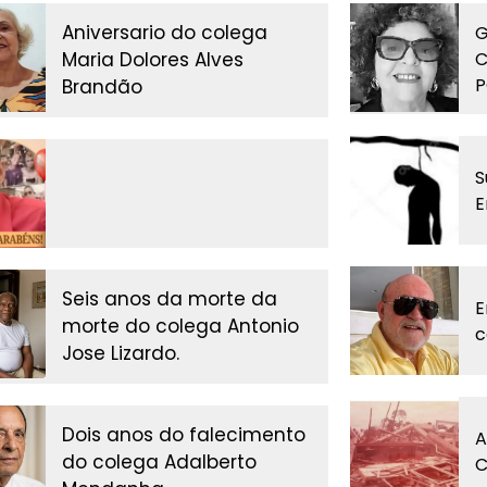
Aniversario do colega
G
Maria Dolores Alves
C
P
Brandão
S
E
Seis anos da morte da
E
morte do colega Antonio
c
Jose Lizardo.
Dois anos do falecimento
A
do colega Adalberto
C