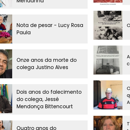
Mendanha
Nota de pesar - Lucy Rosa
O
Paula
A
Onze anos da morte do
c
colega Justino Alves
O
Dois anos do falecimento
q
do colega, Jessé
A
Mendonça Bittencourt
T
Quatro anos do