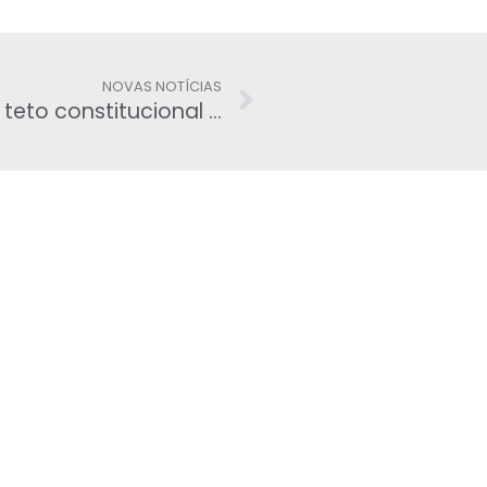
NOVAS NOTÍCIAS
ADI questiona regra do CNJ sobre teto constitucional para juízes e servidores do Judiciário