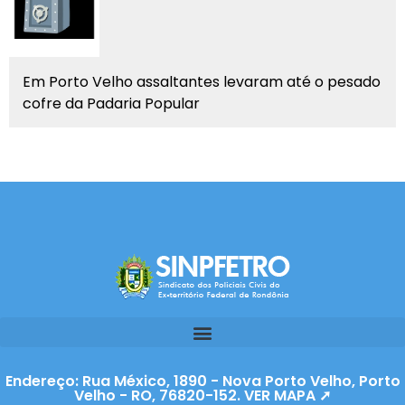
Em Porto Velho assaltantes levaram até o pesado
cofre da Padaria Popular
Endereço: Rua México, 1890 - Nova Porto Velho, Porto
Velho - RO, 76820-152. VER MAPA ➚