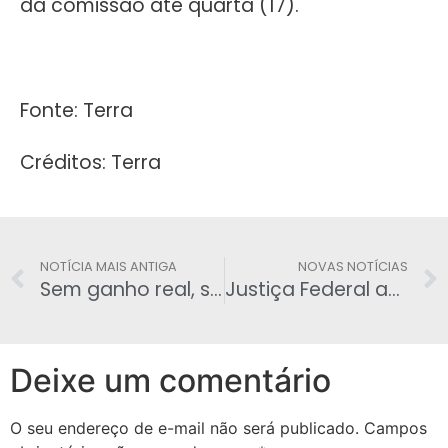
da comissão até quarta (17).
Fonte: Terra
Créditos: Terra
NOTÍCIA MAIS ANTIGA
NOVAS NOTÍCIAS
Sem ganho real, salário mínimo deve ir para R$ 1.040 em 2020, propõe governo
Justiça Federal anula concessão de passaporte diplomático dado por Bolsonaro a Edir Macedo
Deixe um comentário
O seu endereço de e-mail não será publicado.
Campos