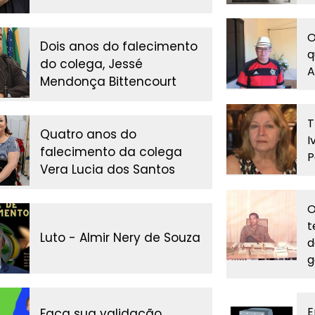
O
Dois anos do falecimento
q
do colega, Jessé
A
Mendonça Bittencourt
T
Quatro anos do
I
falecimento da colega
P
Vera Lucia dos Santos
O
t
Luto - Almir Nery de Souza
d
g
E
Faça sua validação