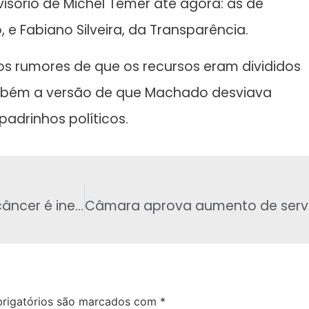
sório de Michel Temer até agora: as de
 e Fabiano Silveira, da Transparência.
 rumores de que os recursos eram divididos
ambém a versão de que Machado desviava
padrinhos políticos.
Novos testes apontam que que ‘Pílula do câncer é ineficaz‘
rigatórios são marcados com
*