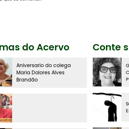
imas do Acervo
Conte s
Aniversario do colega
G
Maria Dolores Alves
C
P
Brandão
S
E