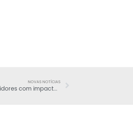
NOVAS NOTÍCIAS
Câmara aprova aumento de servidores com impacto de R$ 58 bilhões