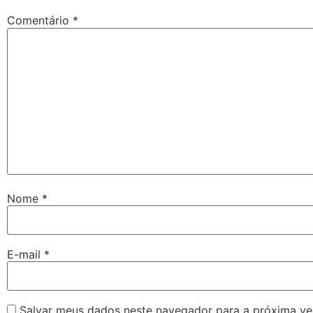
Comentário
*
Nome
*
E-mail
*
Salvar meus dados neste navegador para a próxima ve