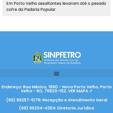
Em Porto Velho assaltantes levaram até o pesado
cofre da Padaria Popular
Endereço: Rua México, 1890 - Nova Porto Velho, Porto
Velho - RO, 76820-152. VER MAPA ➚
(69) 99257-5178: Recepção e Atendimento Geral
(69) 99204-4354: Diretoria Jurídica