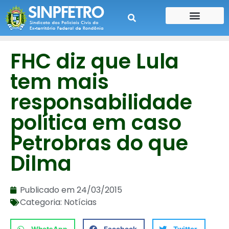
CONTE SUA HISTÓRIA
CONTRA CHEQUE
FHC diz que Lula
tem mais
responsabilidade
política em caso
Petrobras do que
Dilma
Publicado em
24/03/2015
Categoria:
Notícias