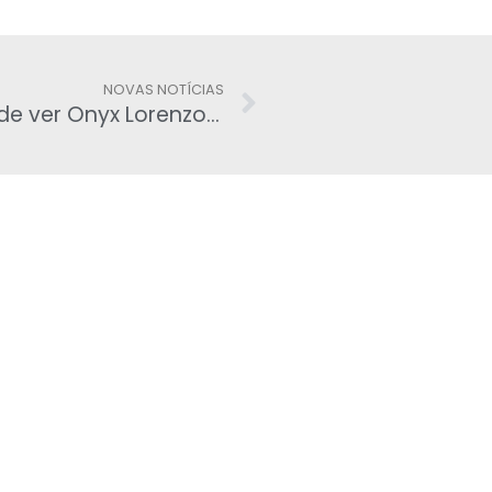
NOVAS NOTÍCIAS
Até deputados do PSL gostariam de ver Onyx Lorenzoni pelas costas