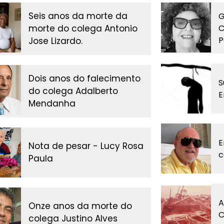
Seis anos da morte da
G
morte do colega Antonio
C
P
Jose Lizardo.
Dois anos do falecimento
S
do colega Adalberto
E
Mendanha
E
Nota de pesar - Lucy Rosa
c
Paula
A
Onze anos da morte do
C
colega Justino Alves