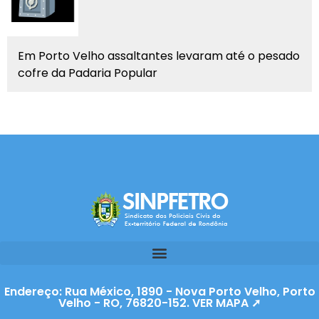
Em Porto Velho assaltantes levaram até o pesado
cofre da Padaria Popular
Endereço: Rua México, 1890 - Nova Porto Velho, Porto
Velho - RO, 76820-152. VER MAPA ➚