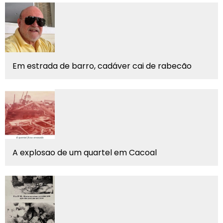
Em estrada de barro, cadáver cai de rabecão
A explosao de um quartel em Cacoal