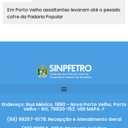
Em Porto Velho assaltantes levaram até o pesado
cofre da Padaria Popular
Endereço: Rua México, 1890 - Nova Porto Velho, Porto
Velho - RO, 76820-152. VER MAPA ➚
(69) 99257-5178: Recepção e Atendimento Geral