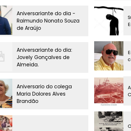
Aniversariante do dia -
S
Raimundo Nonato Souza
E
de Araújo
Aniversariante do dia:
E
Jovely Gonçalves de
c
Almeida.
Aniversario do colega
A
Maria Dolores Alves
C
Brandão
O