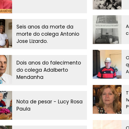
A
Seis anos da morte da
c
morte do colega Antonio
Jose Lizardo.
O
Dois anos do falecimento
q
do colega Adalberto
A
Mendanha
T
I
Nota de pesar - Lucy Rosa
P
Paula
O