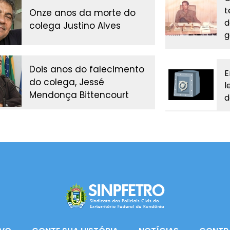
t
Onze anos da morte do
d
colega Justino Alves
g
Dois anos do falecimento
E
do colega, Jessé
l
Mendonça Bittencourt
d