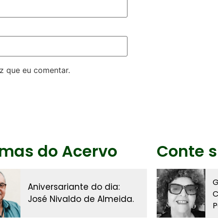
z que eu comentar.
imas do Acervo
Conte s
G
Aniversariante do dia:
C
José Nivaldo de Almeida.
P