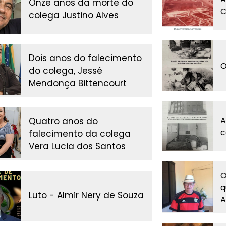
Onze anos da morte do
C
colega Justino Alves
Dois anos do falecimento
O
do colega, Jessé
Mendonça Bittencourt
A
Quatro anos do
c
falecimento da colega
Vera Lucia dos Santos
O
q
Luto - Almir Nery de Souza
A