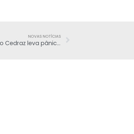
NOVAS NOTÍCIAS
Delação do filho do ministro Aroldo Cedraz leva pânico ao TCU