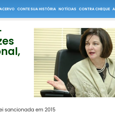
ACERVO
CONTE SUA HISTÓRIA
NOTÍCIAS
CONTRA CHEQUE
A
-
zes
onal,
ei sancionada em 2015