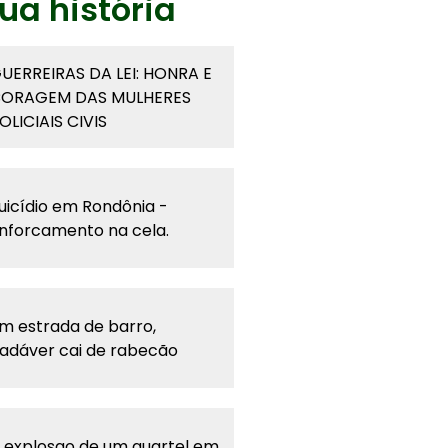
ua história
UERREIRAS DA LEI: HONRA E
ORAGEM DAS MULHERES
OLICIAIS CIVIS
uicídio em Rondônia -
nforcamento na cela.
m estrada de barro,
adáver cai de rabecão
 explosao de um quartel em