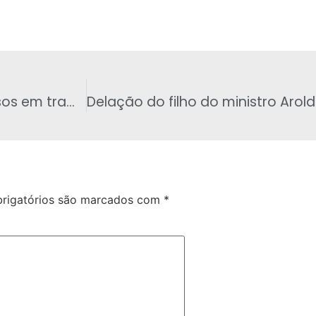
Airton fala sobre o PSS e mais dois processos em tramitação
rigatórios são marcados com
*