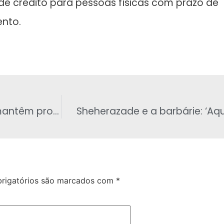
e crédito para pessoas físicas com prazo de
ento.
Aeronautas e aeroviários de todo o país mantêm proposta de greve para esta semana
Sheherazade e a barbárie: ‘Aqu
rigatórios são marcados com
*