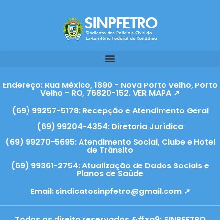
Endereço: Rua México, 1890 - Nova Porto Velho, Porto
Velho - RO, 76820-152. VER MAPA ➚
(69) 99257-5178: Recepção e Atendimento Geral
(69) 99204-4354: Diretoria Jurídica
(69) 99270-5695: Atendimento Social, Clube e Hotel
de Trânsito
(69) 99361-2754: Atualização de Dados Sociais e
Planos de Saúde
Email:
sindicatosinpfetro@gmail.com ➚
Todos os direito reservados &#xa9; SINPFETRO