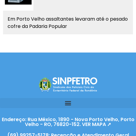
Em Porto Velho assaltantes levaram até o pesado
cofre da Padaria Popular
Endereço: Rua México, 1890 - Nova Porto Velho, Porto
Velho - RO, 76820-152. VER MAPA ➚
(69) 99257-5178: Recepção e Atendimento Geral