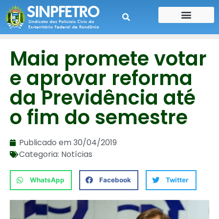
CONTE SUA HISTÓRIA
CONTRA CHEQUE
Maia promete votar
e aprovar reforma
da Previdência até
o fim do semestre
Publicado em
30/04/2019
Categoria:
Notícias
WhatsApp
Facebook
Twitter