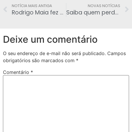
NOTÍCIA MAIS ANTIGA
NOVAS NOTÍCIAS
Rodrigo Maia fez mais viagens (nas asas da FAB) do que o número de dias úteis em 2019
Saiba quem perde o sono com a confirmação da delação de Sérgio Cabral
Deixe um comentário
O seu endereço de e-mail não será publicado.
Campos
obrigatórios são marcados com
*
Comentário
*