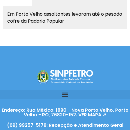
Em Porto Velho assaltantes levaram até o pesado
cofre da Padaria Popular
Endereço: Rua México, 1890 - Nova Porto Velho, Porto
Velho - RO, 76820-152. VER MAPA ➚
(69) 99257-5178: Recepção e Atendimento Geral