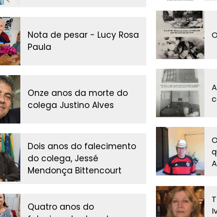
Nota de pesar - Lucy Rosa
O
Paula
A
Onze anos da morte do
c
colega Justino Alves
O
Dois anos do falecimento
q
do colega, Jessé
A
Mendonça Bittencourt
T
Quatro anos do
I