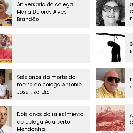
Aniversario do colega
G
Maria Dolores Alves
C
P
Brandão
S
E
Seis anos da morte da
E
morte do colega Antonio
c
Jose Lizardo.
Dois anos do falecimento
A
do colega Adalberto
C
Mendanha