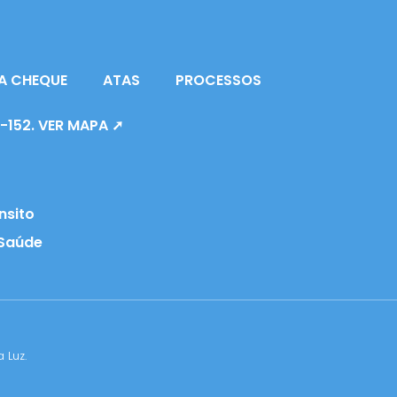
A CHEQUE
ATAS
PROCESSOS
0-152. VER MAPA ➚
nsito
 Saúde
 Luz.