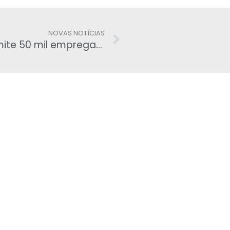
NOVAS NOTÍCIAS
Efeito Lava Jato – Oldebrecht demite 50 mil empregados