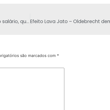
Deputados já falam em reajustar o próprio salário, que passaria para R$ 39,3 mil
rigatórios são marcados com
*