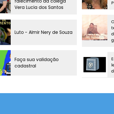
falecimento da colega
P
Vera Lucia dos Santos
O
t
Luto - Almir Nery de Souza
d
g
E
Faça sua validação
l
cadastral
d