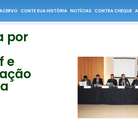
ACERVO
CONTE SUA HISTÓRIA
NOTÍCIAS
CONTRA CHEQUE
A
a por
f e
tação
da