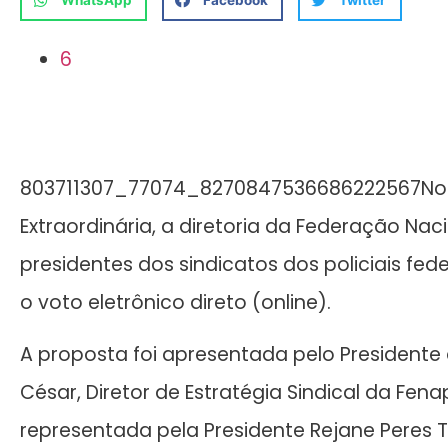
WhatsApp
Facebook
Twitter
6
803711307_77074_8270847536686222567No pr
Extraordinária, a diretoria da Federação Naci
presidentes dos sindicatos dos policiais f
o voto eletrônico direto (online).
A proposta foi apresentada pelo Presidente d
César, Diretor de Estratégia Sindical da Fen
representada pela Presidente Rejane Peres T