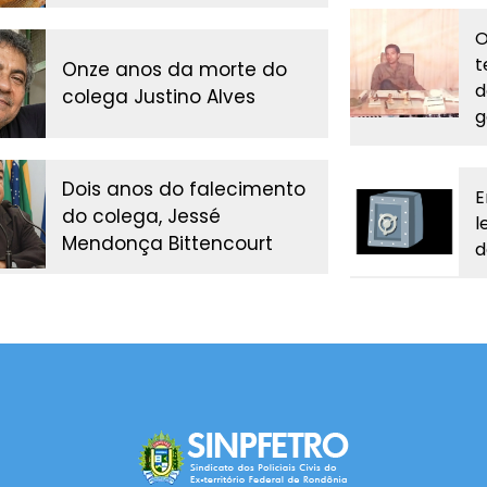
O
t
Onze anos da morte do
d
colega Justino Alves
g
Dois anos do falecimento
E
do colega, Jessé
l
Mendonça Bittencourt
d