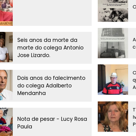
O
A
Seis anos da morte da
c
morte do colega Antonio
Jose Lizardo.
O
Dois anos do falecimento
q
do colega Adalberto
A
Mendanha
T
I
Nota de pesar - Lucy Rosa
P
Paula