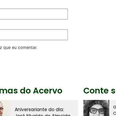
z que eu comentar.
imas do Acervo
Conte s
G
Aniversariante do dia:
C