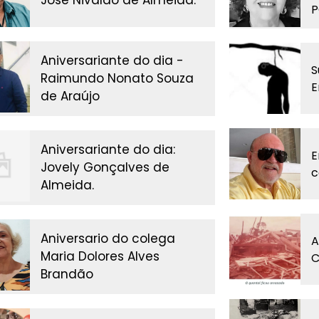
José Nivaldo de Almeida.
P
Aniversariante do dia -
S
Raimundo Nonato Souza
E
de Araújo
Aniversariante do dia:
E
Jovely Gonçalves de
c
Almeida.
Aniversario do colega
A
Maria Dolores Alves
C
Brandão