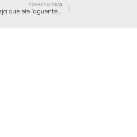
NOVAS NOTÍCIAS
Planalto isenta Sérgio Moro e deseja que ele ‘aguente o tranco’ até o fim