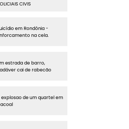
OLICIAIS CIVIS
uicídio em Rondônia -
nforcamento na cela.
m estrada de barro,
adáver cai de rabecão
 explosao de um quartel em
acoal