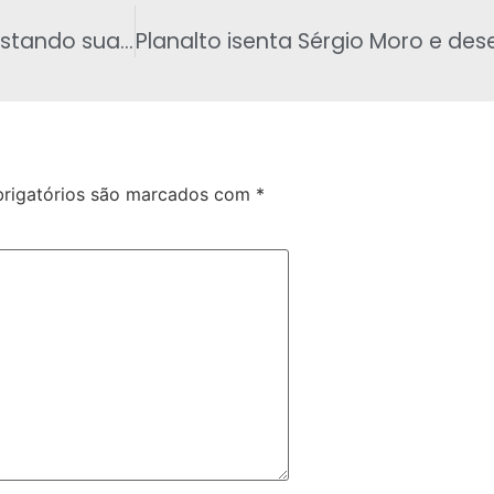
Embates de Santos Cruz acabaram desgastando sua relação com Bolsonaro
rigatórios são marcados com
*