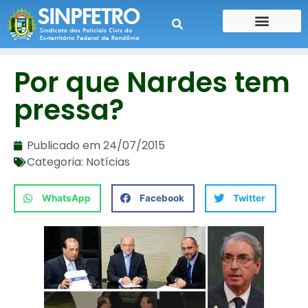
CONTE SUA HISTÓRIA
CONTRA CHEQUE
Por que Nardes tem
pressa?
Publicado em
24/07/2015
Categoria:
Notícias
WhatsApp
Facebook
Twitter