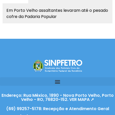
Em Porto Velho assaltantes levaram até o pesado
cofre da Padaria Popular
Endereço: Rua México, 1890 - Nova Porto Velho, Porto
Velho - RO, 76820-152. VER MAPA ➚
(69) 99257-5178: Recepção e Atendimento Geral