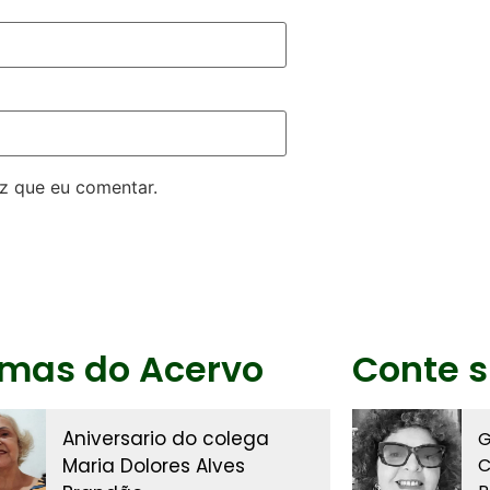
z que eu comentar.
imas do Acervo
Conte s
Aniversario do colega
G
Maria Dolores Alves
C