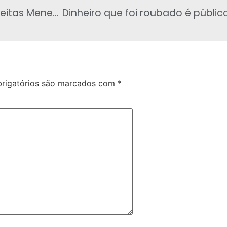
A esquerda o falecido policial Manuel de Freitas Menezes, o Faz-Tudo, o repórter Beni Andrade e o também falecido Governador Jorge Teixeira de Oliveira
rigatórios são marcados com
*