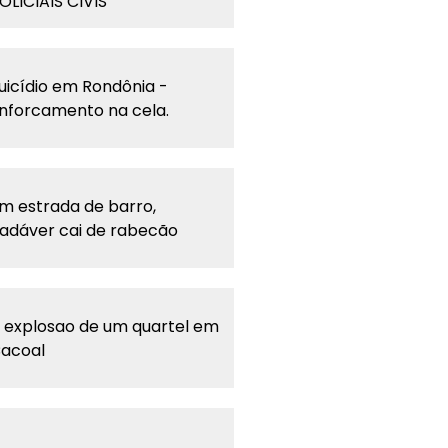
OLICIAIS CIVIS
uicídio em Rondônia -
nforcamento na cela.
m estrada de barro,
adáver cai de rabecão
 explosao de um quartel em
acoal