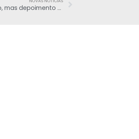
NOVAS NOTÍCIAS
Dinheiro que foi roubado é público, mas depoimento de Palocci da CPI será secreto