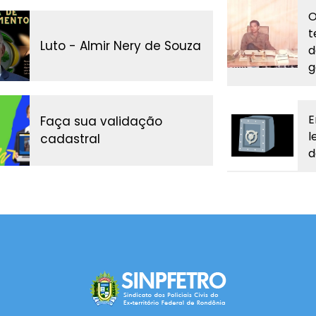
O
t
Luto - Almir Nery de Souza
d
g
E
Faça sua validação
l
cadastral
d