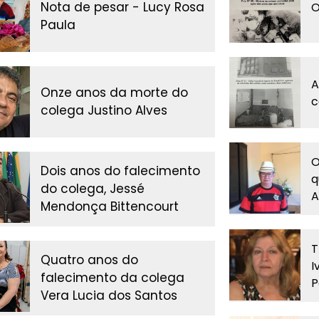
Nota de pesar - Lucy Rosa
O
Paula
A
Onze anos da morte do
c
colega Justino Alves
O
Dois anos do falecimento
q
do colega, Jessé
A
Mendonça Bittencourt
T
Quatro anos do
I
falecimento da colega
P
Vera Lucia dos Santos