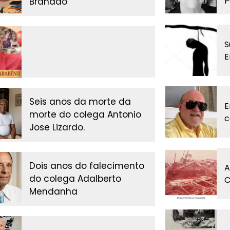
P
Brandão
S
E
Seis anos da morte da
E
morte do colega Antonio
c
Jose Lizardo.
Dois anos do falecimento
A
do colega Adalberto
C
Mendanha