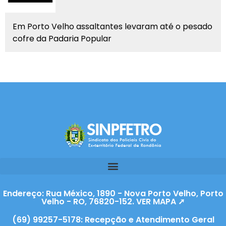
Em Porto Velho assaltantes levaram até o pesado
cofre da Padaria Popular
Endereço: Rua México, 1890 - Nova Porto Velho, Porto
Velho - RO, 76820-152. VER MAPA ➚
(69) 99257-5178: Recepção e Atendimento Geral