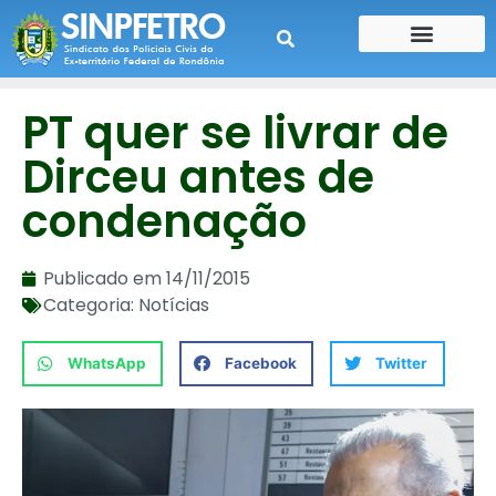
CONTE SUA HISTÓRIA
CONTRA CHEQUE
PT quer se livrar de
Dirceu antes de
condenação
Publicado em
14/11/2015
Categoria:
Notícias
WhatsApp
Facebook
Twitter