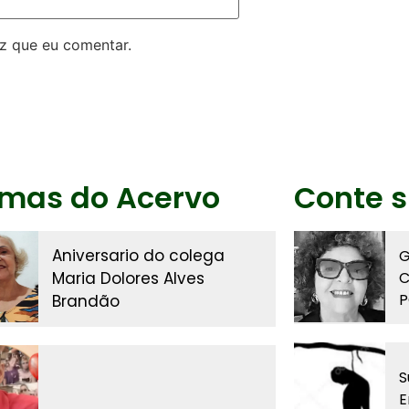
z que eu comentar.
imas do Acervo
Conte s
Aniversario do colega
G
Maria Dolores Alves
C
P
Brandão
S
E