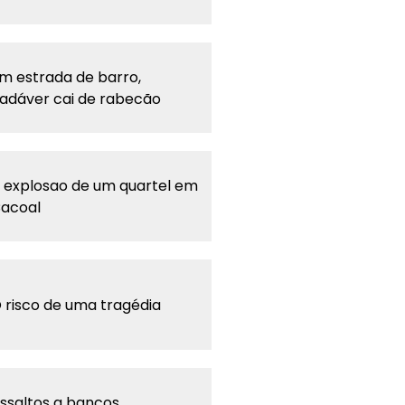
m estrada de barro,
adáver cai de rabecão
 explosao de um quartel em
acoal
 risco de uma tragédia
ssaltos a bancos