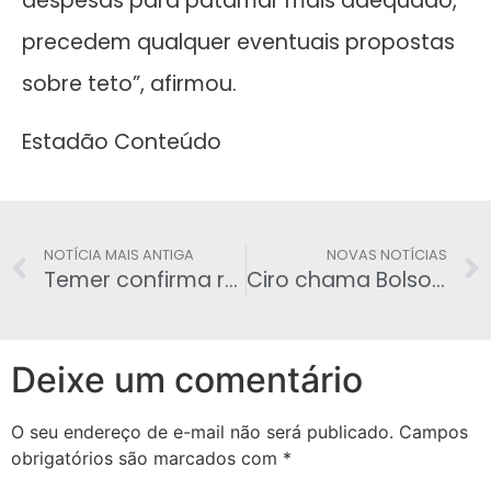
despesas para patamar mais adequado,
precedem qualquer eventuais propostas
sobre teto”, afirmou.
Estadão Conteúdo
NOTÍCIA MAIS ANTIGA
NOVAS NOTÍCIAS
Temer confirma reajuste de servidor e diz que STF terá auxílio-moradia incorporado a salário
Ciro chama Bolsonaro de ‘Projetinho de Hitler tropical‘ durante evento em Brasília
Deixe um comentário
O seu endereço de e-mail não será publicado.
Campos
obrigatórios são marcados com
*