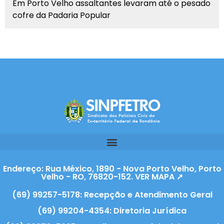
Em Porto Velho assaltantes levaram até o pesado
cofre da Padaria Popular
Endereço: Rua México, 1890 - Nova Porto Velho, Porto
Velho - RO, 76820-152. VER MAPA ➚
(69) 99257-5178: Recepção e Atendimento Geral
(69) 99204-4354: Diretoria Jurídica