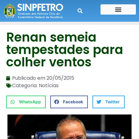
CONTE SUA HISTÓRIA
CONTRA CHEQUE
Renan semeia
tempestades para
colher ventos
Publicado em
20/05/2015
Categoria:
Notícias
WhatsApp
Facebook
Twitter